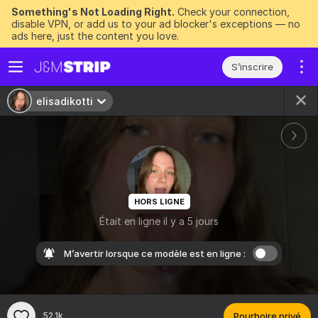
Something's Not Loading Right.
Check your connection,
disable VPN, or add us to your ad blocker's exceptions — no
ads here, just the content you love.
S’inscrire
elisadikotti
HORS LIGNE
Était en ligne il y a 5 jours
M’avertir lorsque ce modèle est en ligne :
52.1k
Pourboire privé